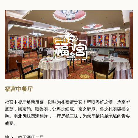
福宫中餐厅
福宫中餐厅焕新启幕，以味为礼宴请贵宾！萃取粤鲜之髓，承京华
底蕴，撷京韵、取鲁实，让粤之细腻、京之醇厚、鲁之扎实碰撞交
融。南北风味圆满相逢，一厅尽揽三味，为您呈献跨越地域的舌尖
盛宴。
地点：位于酒店二层