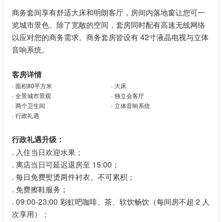
商务套间享有舒适大床和明朗客厅，房间内落地窗让您可一
览城市景色。除了宽敞的空间，套房同时配有高速无线网络
以应对您的商务需求。商务套房皆设有 42寸液晶电视与立体
音响系统。
客房详情
.
.
面积80平方米
大床
.
.
全景城市景观
独立会客厅
.
.
两个卫生间
立体音响系统
.
行政礼遇
行政礼遇升级：
.
入住当日欢迎水果；
.
离店当日可延迟退房至 15:00；
.
每日免费熨烫两件衬衣、不可累积；
.
免费擦鞋服务；
.
09:00-23:00 彩虹吧咖啡、茶、软饮畅饮（每间房不超 2 人
次享用）；